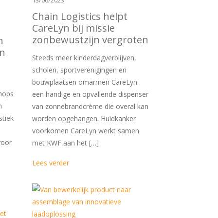
13/06/2023
Chain Logistics helpt
CareLyn bij missie
zonbewustzijn vergroten
n
en
Steeds meer kinderdagverblijven,
scholen, sportverenigingen en
bouwplaatsen omarmen CareLyn:
hops
een handige en opvallende dispenser
n
van zonnebrandcrème die overal kan
stiek
worden opgehangen. Huidkanker
voorkomen CareLyn werkt samen
voor
met KWF aan het […]
Lees verder