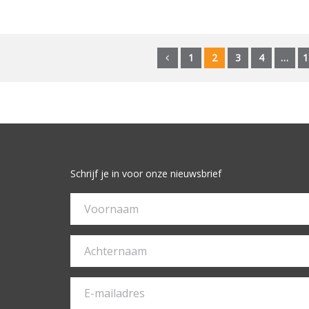
1
2
3
4
…
1
Schrijf je in voor onze nieuwsbrief