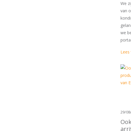
We zi
van o
kondi
gelan
we b
portaa
Lees 
29/08
Ook
arr