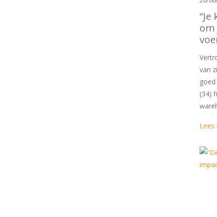
20/06
“Je 
om 
voe
Vertr
van z
goed 
(34) h
wareh
Lees 