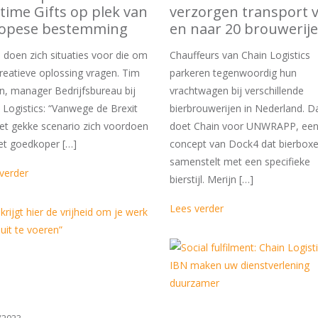
time Gifts op plek van
verzorgen transport 
opese bestemming
en naar 20 brouwerij
doen zich situaties voor die om
Chauffeurs van Chain Logistics
reatieve oplossing vragen. Tim
parkeren tegenwoordig hun
n, manager Bedrijfsbureau bij
vrachtwagen bij verschillende
 Logistics: “Vanwege de Brexit
bierbrouwerijen in Nederland. D
et gekke scenario zich voordoen
doet Chain voor UNWRAPP, ee
et goedkoper […]
concept van Dock4 dat bierbox
samenstelt met een specifieke
verder
bierstijl. Merijn […]
Lees verder