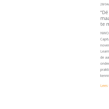
28/04
“Dé
maa
te 
NWO,
Capit
nove
Learn
de aa
onde
prakt
kenni
Lees 