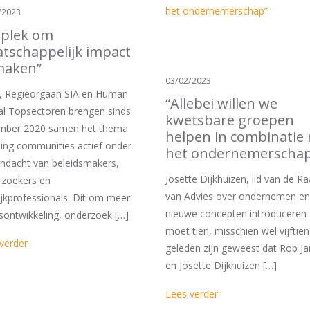
/2023
 plek om
tschappelijk impact
maken”
03/02/2023
 Regieorgaan SIA en Human
“Allebei willen we
al Topsectoren brengen sinds
kwetsbare groepen
mber 2020 samen het thema
helpen in combinatie
ing communities actief onder
het ondernemerschap
ndacht van beleidsmakers,
Josette Dijkhuizen, lid van de R
rzoekers en
van Advies over ondernemen en
ijkprofessionals. Dit om meer
nieuwe concepten introduceren
sontwikkeling, onderzoek […]
moet tien, misschien wel vijftien
verder
geleden zijn geweest dat Rob J
en Josette Dijkhuizen […]
Lees verder