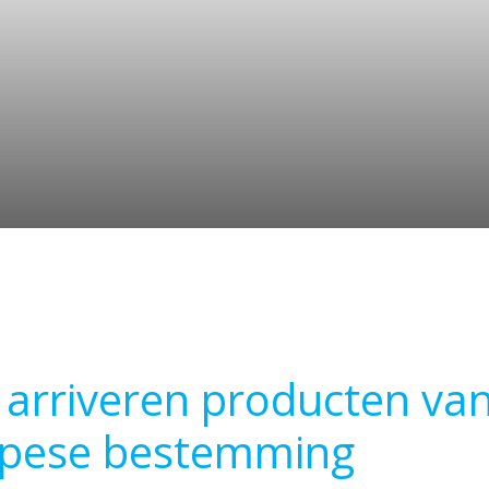
 arriveren producten van
opese bestemming