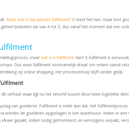
udt.
Maar wat is dan precies fulfilment?
U leest het hier, maar kort gez
 geheel bedoelen we van A tot Z, dus vanaf het moment dat een ord
ulfilment
handelingsproces, maar
wat is e-fulfilment
dan? E-fulfilment is eenvoud
shops
. Dus waar fulfilment voornamelijk draait om orders vanuit reta
etrekking op online shopping. Het procesverloop blijft verder gelijk.
fulfilment
it verhaal: waar ligt nu het verschil tussen deze twee logistieke dien
slag van goederen. Fulfilment is méér dan dat. Het fulfilmentproces 
a worden de goederen opgeslagen in een warehouse. Indien er een b
j elkaar gepakt, indien nodig gemonteerd, en vervolgens verpakt, ve