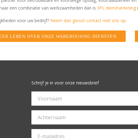
 partner voor betrouwbare en voordelige opslag, voorraadbeheer én o
u naar een combinatie van werkzaamheden dan is
3PL dienstverlening
m
jkheden voor uw bedrijf?
Neem dan gerust contact met ons op.
EER LEREN OVER ONZE WAREHOUSING DIENSTEN
Schrijf je in voor onze nieuwsbrief