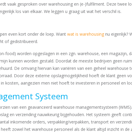
wordt vaak gesproken over warehousing en (e-)fulfilment. Deze twee l
genlijk los van elkaar. We leggen u graag uit wat het verschil is.
ppen even kort onder de loep. Want
wat is warehousing
nu eigenlijk? 
t of gedistribueerd.
on-food) worden opgeslagen in een zgn. warehouse, een magazijn, d
ermijn kunnen worden gestald. Doordat de meeste bedrijven geen ru
ehuurd. De omvang hiervan kan variëren van een geheel warehouse t
orraad. Door deze externe opslagmogelijkheid hoeft de klant geen vo
in kosten, aangezien men niet hoeft te investeren in personeel en loc
agement Systeem
 voorzien van een geavanceerd warehouse managementsysteem (WMS)
lag en verzending nauwkeurig bijgehouden. Het systeem geeft conti
antal inkomende orders, verpakking/verpakken, transport en verzendi
t zowel het warehouse personeel als de klant altijd inzicht in de 