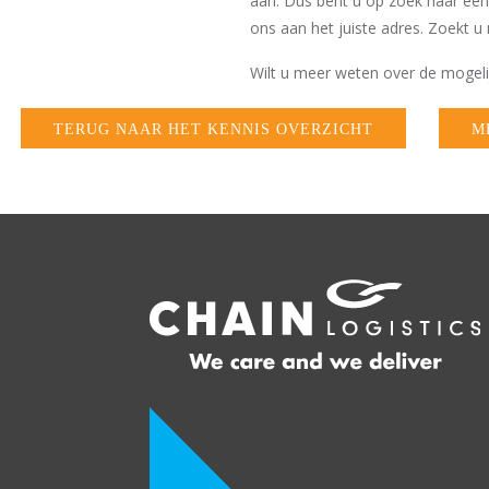
aan. Dus bent u op zoek naar een
ons aan het juiste adres. Zoekt 
Wilt u meer weten over de mogeli
TERUG NAAR HET KENNIS OVERZICHT
M