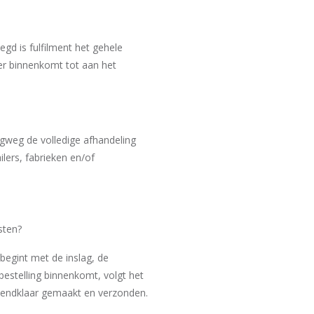
egd is fulfilment het gehele
er binnenkomt tot aan het
igweg de volledige afhandeling
ilers, fabrieken en/of
sten?
begint met de inslag, de
estelling binnenkomt, volgt het
rzendklaar gemaakt en verzonden.