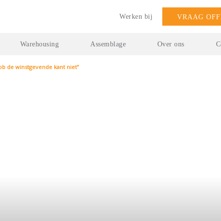
Werken bij
VRAAG OFF
Warehousing
Assemblage
Over ons
C
ob de winstgevende kant niet”