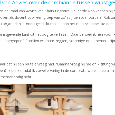
ad van Advies over de combiantie tussen winstg
 van de Raad van Advies van Chain Logistics. Ze leerde Rob kennen b
olien als docent voor een groep van zo’n vijftien toehoorders. Rob 
oogmerk niet ondergeschikt maken aan het maatschappelijke doel da
stgevende kant uit het oog te verliezen. Daar behoed ik hen voor. 
 goed begrepen.” Carolien wil maar zeggen, sommige ondernemers zijn i
haar dat hij een brutale vraag had. “Daarna vroeg hij me of ik zitting
ben? Ik denk omdat ik zowel ervaring in de corporate wereld heb als 
dernemer nodig hebt.”