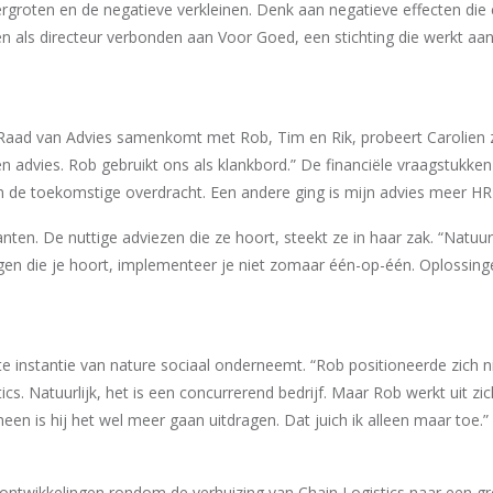
groten en de negatieve verkleinen. Denk aan negatieve effecten die e
 als directeur verbonden aan Voor Goed, een stichting die werkt aan
ad van Advies samenkomt met Rob, Tim en Rik, probeert Carolien zov
 advies. Rob gebruikt ons als klankbord.” De financiële vraagstukken 
 en de toekomstige overdracht. Een andere ging is mijn advies meer HR
nten. De nuttige adviezen die ze hoort, steekt ze in haar zak. “Natuurl
n die je hoort, implementeer je niet zomaar één-op-één. Oplossingen
e instantie van nature sociaal onderneemt. “Rob positioneerde zich nie
ics. Natuurlijk, het is een concurrerend bedrijf. Maar Rob werkt uit zi
een is hij het wel meer gaan uitdragen. Dat juich ik alleen maar toe.”
 ontwikkelingen rondom de verhuizing van Chain Logistics naar een gr