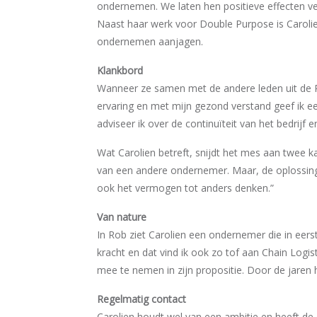
ondernemen. We laten hen positieve effecten ver
Naast haar werk voor Double Purpose is Carolien
ondernemen aanjagen.
Klankbord
Wanneer ze samen met de andere leden uit de Ra
ervaring en met mijn gezond verstand geef ik een
adviseer ik over de continuïteit van het bedrijf
Wat Carolien betreft, snijdt het mes aan twee ka
van een andere ondernemer. Maar, de oplossinge
ook het vermogen tot anders denken.”
Van nature
In Rob ziet Carolien een ondernemer die in eerst
kracht en dat vind ik ook zo tof aan Chain Logist
mee te nemen in zijn propositie. Door de jaren h
Regelmatig contact
Carolien houdt wel van een ambitie en heeft de