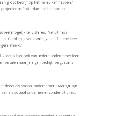
en groot bedrijf op het milieu kan hebben.”
 projecten in Rotterdam die het sociaal
eel mogelijk te luisteren. “Vanuit mijn
laat Carolien liever voorbij gaan. “De ene keer
-gerelateerd.”
ijk leer ik hier ook van. Iedere ondernemer leert
 vertalen naar je eigen bedrijf, vergt soms
t direct als sociaal ondernemer. Daar ligt zijn
chzelf als sociaal ondernemer zonder dit direct
oter pand met interesse gevolgd. Het contact