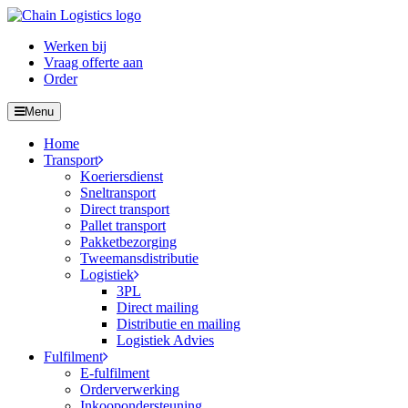
Werken bij
Vraag offerte aan
Order
Menu
Home
Transport
Koeriersdienst
Sneltransport
Direct transport
Pallet transport
Pakketbezorging
Tweemansdistributie
Logistiek
3PL
Direct mailing
Distributie en mailing
Logistiek Advies
Fulfilment
E-fulfilment
Orderverwerking
Inkoopondersteuning