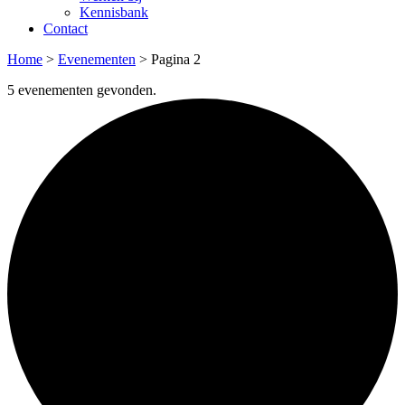
Kennisbank
Contact
Home
>
Evenementen
>
Pagina 2
5 evenementen gevonden.