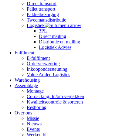
Direct transport
Pallet transport
Pakketbezorging
Tweemansdistributie
Logistiek
3PL
Direct mailing
Distributie en mailing
Logistiek Advies
Fulfilment
E-fulfilment
Orderverwerking
Inkoopondersteuning
Value Added Logistics
Warehousing
Assemblage
Montage
Co-packing: In/om verpakken
Kwaliteitscontrole & sorteren
Reshoring
Over ons
Missie
Nieuws
Events
Werken bij