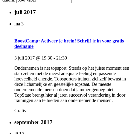
juli 2017
ma
3
BoostCamp: Activeer je brein! Schrijf je in voor gratis
deelname
3 juli 2017 @ 19:30
-
21:30
Ondernemen is net topsport. Steeds op het juiste moment een
stap zetten met de meest adequate feeling en passende
hoeveelheid energie. Topsporters trainen zichzelf bewust in
deze lichamelijke en geestelijke topstaat. De meeste
ondernemende mensen doen dat jammer genoeg niet.
TopState brengt hier al jaren succesvol verandering in door
trainingen aan te bieden aan ondernemende mensen.
Gratis
september 2017
di
12