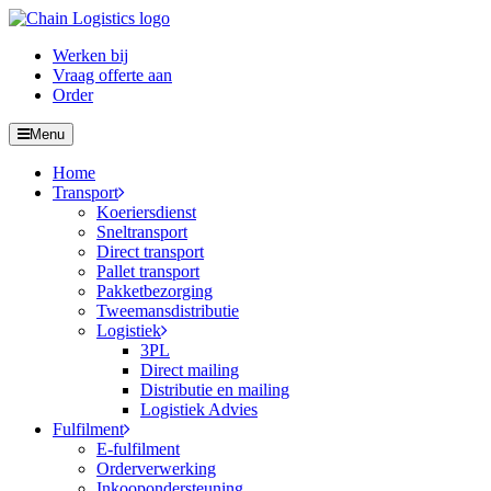
Werken bij
Vraag offerte aan
Order
Menu
Home
Transport
Koeriersdienst
Sneltransport
Direct transport
Pallet transport
Pakketbezorging
Tweemansdistributie
Logistiek
3PL
Direct mailing
Distributie en mailing
Logistiek Advies
Fulfilment
E-fulfilment
Orderverwerking
Inkoopondersteuning