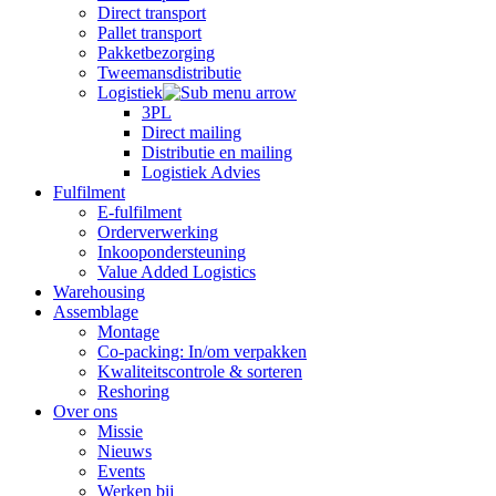
Direct transport
Pallet transport
Pakketbezorging
Tweemansdistributie
Logistiek
3PL
Direct mailing
Distributie en mailing
Logistiek Advies
Fulfilment
E-fulfilment
Orderverwerking
Inkoopondersteuning
Value Added Logistics
Warehousing
Assemblage
Montage
Co-packing: In/om verpakken
Kwaliteitscontrole & sorteren
Reshoring
Over ons
Missie
Nieuws
Events
Werken bij