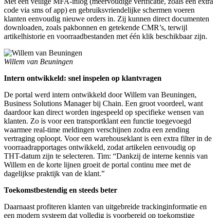
Met een veilige MFA-inlog (meervoudige verificatie, zoals een extra
code via sms of app) en gebruiksvriendelijke schermen voeren
klanten eenvoudig nieuwe orders in. Zij kunnen direct documenten
downloaden, zoals pakbonnen en getekende CMR’s, terwijl
artikelhistorie en voorraadbestanden met één klik beschikbaar zijn.
Willem van Beuningen
Intern ontwikkeld: snel inspelen op klantvragen
De portal werd intern ontwikkeld door Willem van Beuningen,
Business Solutions Manager bij Chain. Een groot voordeel, want
daardoor kan direct worden ingespeeld op specifieke wensen van
klanten. Zo is voor een transportklant een functie toegevoegd
waarmee real-time meldingen verschijnen zodra een zending
vertraging oploopt. Voor een warehouseklant is een extra filter in de
voorraadrapportages ontwikkeld, zodat artikelen eenvoudig op
THT-datum zijn te selecteren. Tim: “Dankzij de interne kennis van
Willem en de korte lijnen groeit de portal continu mee met de
dagelijkse praktijk van de klant.”
Toekomstbestendig en steeds beter
Daarnaast profiteren klanten van uitgebreide trackinginformatie en
een modern systeem dat volledig is voorbereid op toekomstige