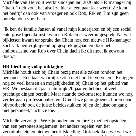
Michèlle van Helvoirt werkt sinds januari 2020 als HR-manager bij
Chain. Toch voelt het alsof ze hier al een paar jaar werkt. Ze kent
het bedrijf dan ook van vroeger en ook Rob, Rik en Tim zijn geen
onbekenden voor haar.
“Ik ken de familie Jansen al vanaf mijn kinderjaren en bij een social
enterprise bijeenkomst kwamen Rob en ik weer in gesprek. Na wat
bijkletsen kwam ter sprake dat Chain nog een nieuwe HR-manager
zocht. Ik ben vrijblijvend op gesprek gegaan en door het
enthousiasme van Rob over Chain dacht ik: dit moet ik gewoon
doen.”
HR biedt nog volop uitdaging
Michèlle houdt zich bij Chain bezig met alle zaken rondom het
personeel. Een taak waarbij ze zich niet hoeft te vervelen. “Er liggen
nog zo veel kansen en mogelijkheden bij Chain op het gebied van
HR. We bestaan dit jaar natuurlijk 20 jaar en hebben al veel
prachtige dingen bereikt. Maar naar de toekomst toe kunnen we nog
verder gaan professionaliseren. Omdat we gaan groeien, horen daar
bijvoorbeeld ook de juiste beleidsstukken bij en de juiste omgang
met personeel,” licht ze toe.
Michèlle vervolgt: “We zijn onder andere bezig met het opstellen
van een personeelsreglement, het anders regelen van het
verzuimbeleid en nieuwe bedrijfskleding. Ook bekijken we wat we