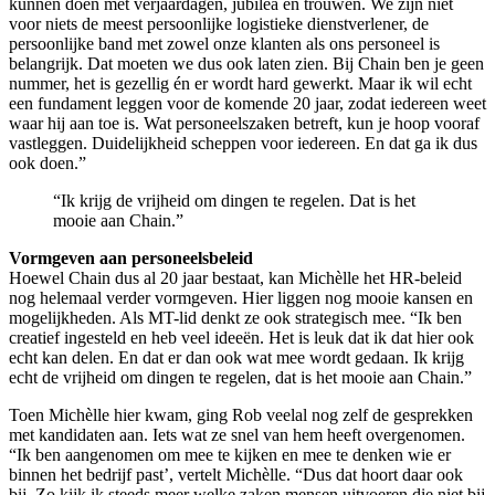
kunnen doen met verjaardagen, jubilea en trouwen. We zijn niet
voor niets de meest persoonlijke logistieke dienstverlener, de
persoonlijke band met zowel onze klanten als ons personeel is
belangrijk. Dat moeten we dus ook laten zien. Bij Chain ben je geen
nummer, het is gezellig én er wordt hard gewerkt. Maar ik wil echt
een fundament leggen voor de komende 20 jaar, zodat iedereen weet
waar hij aan toe is. Wat personeelszaken betreft, kun je hoop vooraf
vastleggen. Duidelijkheid scheppen voor iedereen. En dat ga ik dus
ook doen.”
“Ik krijg de vrijheid om dingen te regelen. Dat is het
mooie aan Chain.”
Vormgeven aan personeelsbeleid
Hoewel Chain dus al 20 jaar bestaat, kan Michèlle het HR-beleid
nog helemaal verder vormgeven. Hier liggen nog mooie kansen en
mogelijkheden. Als MT-lid denkt ze ook strategisch mee. “Ik ben
creatief ingesteld en heb veel ideeën. Het is leuk dat ik dat hier ook
echt kan delen. En dat er dan ook wat mee wordt gedaan. Ik krijg
echt de vrijheid om dingen te regelen, dat is het mooie aan Chain.”
Toen Michèlle hier kwam, ging Rob veelal nog zelf de gesprekken
met kandidaten aan. Iets wat ze snel van hem heeft overgenomen.
“Ik ben aangenomen om mee te kijken en mee te denken wie er
binnen het bedrijf past’, vertelt Michèlle. “Dus dat hoort daar ook
bij. Zo kijk ik steeds meer welke zaken mensen uitvoeren die niet bij