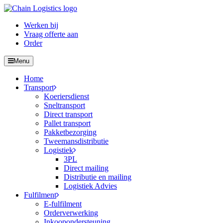
Werken bij
Vraag offerte aan
Order
Menu
Home
Transport
Koeriersdienst
Sneltransport
Direct transport
Pallet transport
Pakketbezorging
Tweemansdistributie
Logistiek
3PL
Direct mailing
Distributie en mailing
Logistiek Advies
Fulfilment
E-fulfilment
Orderverwerking
Inkoopondersteuning