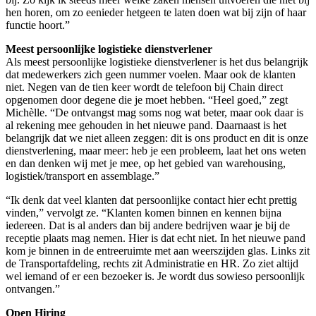
hen horen, om zo eenieder hetgeen te laten doen wat bij zijn of haar
functie hoort.”
Meest persoonlijke logistieke dienstverlener
Als meest persoonlijke logistieke dienstverlener is het dus belangrijk
dat medewerkers zich geen nummer voelen. Maar ook de klanten
niet. Negen van de tien keer wordt de telefoon bij Chain direct
opgenomen door degene die je moet hebben. “Heel goed,” zegt
Michèlle. “De ontvangst mag soms nog wat beter, maar ook daar is
al rekening mee gehouden in het nieuwe pand. Daarnaast is het
belangrijk dat we niet alleen zeggen: dit is ons product en dit is onze
dienstverlening, maar meer: heb je een probleem, laat het ons weten
en dan denken wij met je mee, op het gebied van warehousing,
logistiek/transport en assemblage.”
“Ik denk dat veel klanten dat persoonlijke contact hier echt prettig
vinden,” vervolgt ze. “Klanten komen binnen en kennen bijna
iedereen. Dat is al anders dan bij andere bedrijven waar je bij de
receptie plaats mag nemen. Hier is dat echt niet. In het nieuwe pand
kom je binnen in de entreeruimte met aan weerszijden glas. Links zit
de Transportafdeling, rechts zit Administratie en HR. Zo ziet altijd
wel iemand of er een bezoeker is. Je wordt dus sowieso persoonlijk
ontvangen.”
Open Hiring