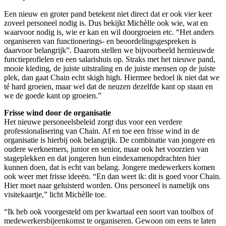
Een nieuw en groter pand betekent niet direct dat er ook vier keer
zoveel personeel nodig is. Dus bekijkt Michèlle ook wie, wat en
waarvoor nodig is, wie er kan en wil doorgroeien etc. “Het anders
organiseren van functionerings- en beoordelingsgespreken is
daarvoor belangrijk”. Daarom stellen we bijvoorbeeld hernieuwde
functieprofielen en een salarishuis op. Straks met het nieuwe pand,
mooie kleding, de juiste uitstraling en de juiste mensen op de juiste
plek, dan gaat Chain echt skigh high. Hiermee bedoel ik niet dat we
té hard groeien, maar wel dat de neuzen dezelfde kant op staan en
we de goede kant op groeien.”
Frisse wind door de organisatie
Het nieuwe personeelsbeleid zorgt dus voor een verdere
professionalisering van Chain. Af en toe een frisse wind in de
organisatie is hierbij ook belangrijk. De combinatie van jongere en
oudere werknemers, junior en senior, maar ook het voorzien van
stageplekken en dat jongeren hun eindexamenopdrachten hier
kunnen doen, dat is echt van belang. Jongere medewerkers komen
ook weer met frisse ideeën. “En dan weet ik: dit is goed voor Chain.
Hier moet naar geluisterd worden. Ons personeel is namelijk ons
visitekaartje,” licht Michèlle toe.
“Ik heb ook voorgesteld om per kwartaal een soort van toolbox of
medewerkersbijeenkomst te organiseren. Gewoon om eens te laten