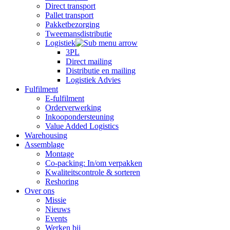
Direct transport
Pallet transport
Pakketbezorging
Tweemansdistributie
Logistiek
3PL
Direct mailing
Distributie en mailing
Logistiek Advies
Fulfilment
E-fulfilment
Orderverwerking
Inkoopondersteuning
Value Added Logistics
Warehousing
Assemblage
Montage
Co-packing: In/om verpakken
Kwaliteitscontrole & sorteren
Reshoring
Over ons
Missie
Nieuws
Events
Werken bij