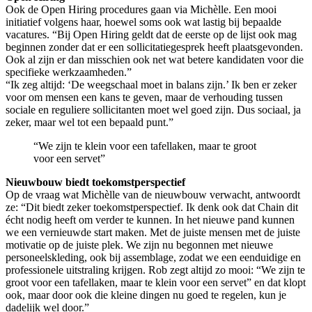
Ook de Open Hiring procedures gaan via Michèlle. Een mooi
initiatief volgens haar, hoewel soms ook wat lastig bij bepaalde
vacatures. “Bij Open Hiring geldt dat de eerste op de lijst ook mag
beginnen zonder dat er een sollicitatiegesprek heeft plaatsgevonden.
Ook al zijn er dan misschien ook net wat betere kandidaten voor die
specifieke werkzaamheden.”
“Ik zeg altijd: ‘De weegschaal moet in balans zijn.’ Ik ben er zeker
voor om mensen een kans te geven, maar de verhouding tussen
sociale en reguliere sollicitanten moet wel goed zijn. Dus sociaal, ja
zeker, maar wel tot een bepaald punt.”
“We zijn te klein voor een tafellaken, maar te groot
voor een servet”
Nieuwbouw biedt toekomstperspectief
Op de vraag wat Michèlle van de nieuwbouw verwacht, antwoordt
ze: “Dit biedt zeker toekomstperspectief. Ik denk ook dat Chain dit
écht nodig heeft om verder te kunnen. In het nieuwe pand kunnen
we een vernieuwde start maken. Met de juiste mensen met de juiste
motivatie op de juiste plek. We zijn nu begonnen met nieuwe
personeelskleding, ook bij assemblage, zodat we een eenduidige en
professionele uitstraling krijgen. Rob zegt altijd zo mooi: “We zijn te
groot voor een tafellaken, maar te klein voor een servet” en dat klopt
ook, maar door ook die kleine dingen nu goed te regelen, kun je
dadelijk wel door.”