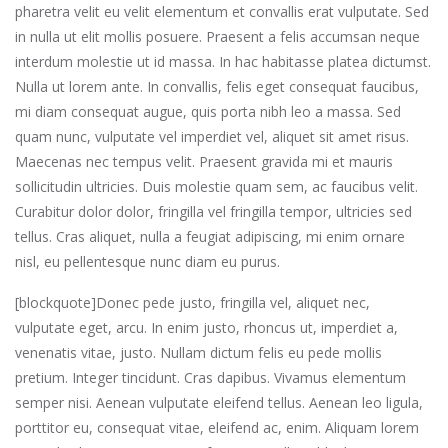
pharetra velit eu velit elementum et convallis erat vulputate. Sed
in nulla ut elit mollis posuere. Praesent a felis accumsan neque
interdum molestie ut id massa. In hac habitasse platea dictumst.
Nulla ut lorem ante. In convallis, felis eget consequat faucibus,
mi diam consequat augue, quis porta nibh leo a massa. Sed
quam nunc, vulputate vel imperdiet vel, aliquet sit amet risus.
Maecenas nec tempus velit. Praesent gravida mi et mauris
sollicitudin ultricies. Duis molestie quam sem, ac faucibus velit.
Curabitur dolor dolor, fringilla vel fringilla tempor, ultricies sed
tellus. Cras aliquet, nulla a feugiat adipiscing, mi enim ornare
nisl, eu pellentesque nunc diam eu purus.
[blockquote]Donec pede justo, fringilla vel, aliquet nec,
vulputate eget, arcu. In enim justo, rhoncus ut, imperdiet a,
venenatis vitae, justo. Nullam dictum felis eu pede mollis
pretium. Integer tincidunt. Cras dapibus. Vivamus elementum
semper nisi. Aenean vulputate eleifend tellus. Aenean leo ligula,
porttitor eu, consequat vitae, eleifend ac, enim. Aliquam lorem